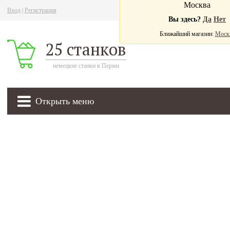
Москва
Вход
|
Регистрация
Ва
Вы здесь?
Да
Нет
Ближайший магазин:
Моск
25 станков
немецкие станки в Перми
Открыть меню
905 000
₽
мобильный листогиб для тонколистового металла